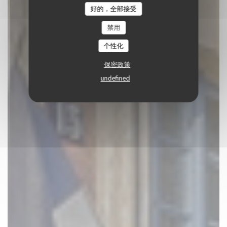
酒吧小酒馆餐厅
|
LILLE
好的，全部接受
禁用
预订餐位
个性化
保密政策
undefined