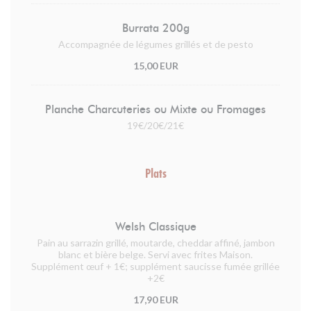
Burrata 200g
Accompagnée de légumes grillés et de pesto
15,00 EUR
Planche Charcuteries ou Mixte ou Fromages
19€/20€/21€
Plats
Welsh Classique
Pain au sarrazin grillé, moutarde, cheddar affiné, jambon
blanc et bière belge. Servi avec frites Maison.
Supplément œuf + 1€; supplément saucisse fumée grillée
+2€
17,90 EUR