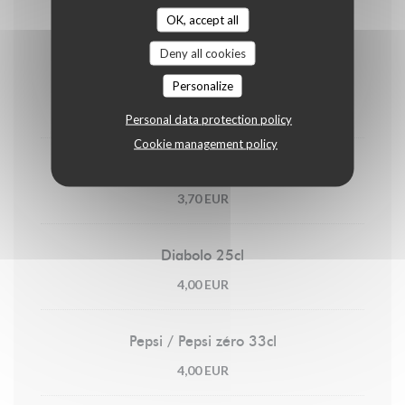
Soft
OK, accept all
Deny all cookies
Lipton Ice Tea 25cl
Personalize
3,70 EUR
Personal data protection policy
Cookie management policy
Limonade 25cl
3,70 EUR
Diabolo 25cl
4,00 EUR
Pepsi / Pepsi zéro 33cl
4,00 EUR