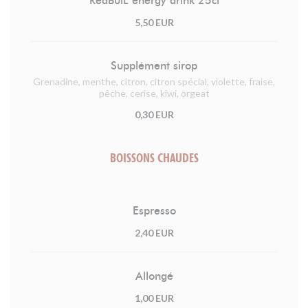
RedBulL energy drink 25cl
5,50 EUR
Supplément sirop
Grenadine, menthe, citron, citron spécial, violette, fraise,
pêche, cerise, kiwi, orgeat
0,30 EUR
BOISSONS CHAUDES
Espresso
2,40 EUR
Allongé
1,00 EUR