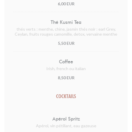
6,00 EUR
Thé Kusmi Tea
thés verts : menthe, chine, jasmin thés noir : earl Grey,
Ceylan, fruits rouges camomille, detox, vervaine menthe
5,50 EUR
Coffee
Irish, french ou italian
8,50 EUR
COCKTAILS
Apérol Spritz
Apérol, vin pétillant, eau gazeuse