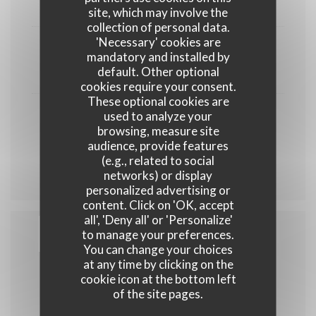
9,00 EUR
site, which may involve the
collection of personal data.
'Necessary' cookies are
Assiette de fromages
mandatory and installed by
default. Other optional
9,00 EUR
cookies require your consent.
These optional cookies are
used to analyze your
Café / Thé / Irish - gourmand
browsing, measure site
Déclinaison en French ou Italian gourmand
audience, provide features
8,00 EUR
(e.g., related to social
networks) or display
personalized advertising or
content. Click on 'OK, accept
all', 'Deny all' or 'Personalize'
to manage your preferences.
You can change your choices
BOISSONS
at any time by clicking on the
cookie icon at the bottom left
of the site pages.